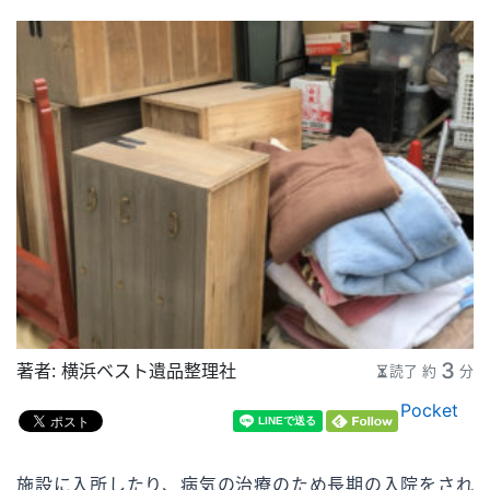
3
著者：
横浜ベスト遺品整理社
読了 約
分
Pocket
施設に入所したり、病気の治療のため長期の入院をされ