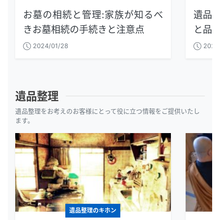
お墓の相続と管理：家族が知るべ
遺品
きお墓相続の手続きと注意点
と品
2024/01/28
2024/
遺品整理
遺品整理をお考えのお客様にとって役に立つ情報をご提供いたし
ます。
遺品整理のキホン