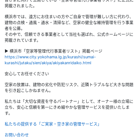
掲載されました。
横浜市では、遠方にお住まいの方やご自身で管理が難しい方に代わり、
建物の点検・通風・通水・清掃など、空家の健全な維持管理を行う事業
者を公募。
その中で、信頼できる事業者として当社も選ばれ、公式ホームページに
掲載されています。
▶ 横浜市「空家等管理代行事業者リスト」掲載ページ
https://www.city.yokohama.lg.jp/kurashi/sumai-
kurashi/jutaku/sien/akiya/akiyakanridaiko.html
安心してお任せください
空家の放置は、建物の劣化や防犯リスク、近隣トラブルなど大きな問題
を引き起こしかねません。
私たちは「大切な資産を守るパートナー」として、オーナー様の立場に
立ち、安心と信頼を第一にきめ細やかな管理サービスを提供いたしま
す。
私たちの提供する「ご実家・空き家の管理サービス」
お問い合わせ