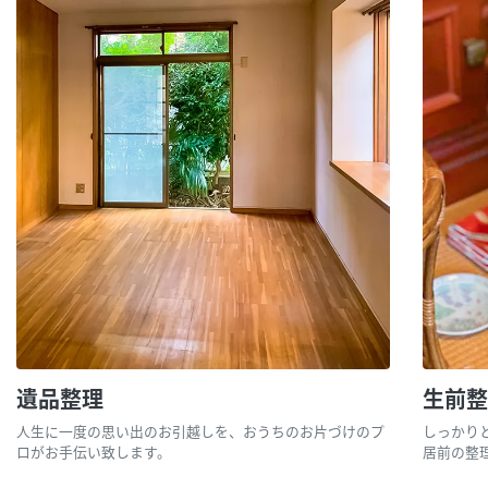
遺品整理
生前
人生に一度の思い出のお引越しを、おうちのお片づけのプ
しっかり
ロがお手伝い致します。
居前の整