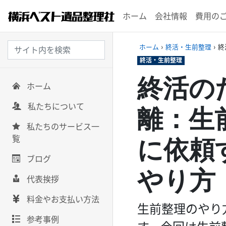
ホーム
会社情報
費用の
ホーム
›
終活・生前整理
›
終
終活・生前整理
終活の
ホーム
私たちについて
離：生
私たちのサービス一
覧
に依頼
ブログ
やり方
代表挨拶
料金やお支払い方法
生前整理のやり
参考事例