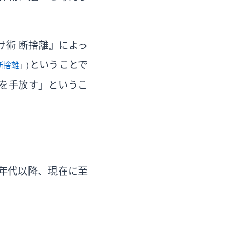
け術 断捨離』によっ
ということで
断捨離
」）
を手放す」というこ
0年代以降、現在に至