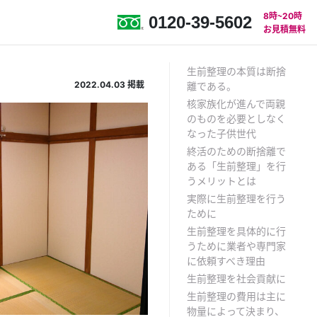
8時〜20時
0120-39-5602
お見積無料
生前整理の本質は断捨
2022.04.03
掲載
離である。
核家族化が進んで両親
のものを必要としなく
なった子供世代
終活のための断捨離で
ある「生前整理」を行
うメリットとは
実際に生前整理を行う
ために
生前整理を具体的に行
うために業者や専門家
に依頼すべき理由
生前整理を社会貢献に
生前整理の費用は主に
物量によって決まり、