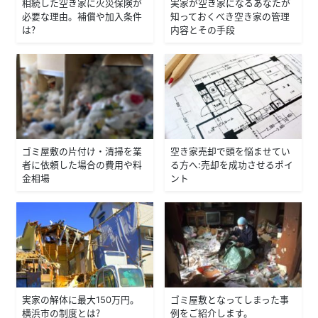
相続した空き家に火災保険が
実家が空き家になるあなたが
必要な理由。補償や加入条件
知っておくべき空き家の管理
は？
内容とその手段
ゴミ屋敷の片付け・清掃を業
空き家売却で頭を悩ませてい
者に依頼した場合の費用や料
る方へ：売却を成功させるポイ
金相場
ント
実家の解体に最大150万円。
ゴミ屋敷となってしまった事
横浜市の制度とは？
例をご紹介します。