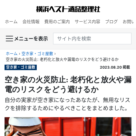
ホーム
会社情報
費用のご案内
サービス内容
ブログ
お問い
メニューを表示
ホーム
›
空き家・ゴミ屋敷
›
空き家の火災防止: 老朽化と放火や漏電のリスクをどう避けるか
空き家・ゴミ屋敷
2023.08.20
掲載
空き家の火災防止: 老朽化と放火や漏
電のリスクをどう避けるか
自分の実家が空き家になったあなたが、無用なリス
クを排除するためにやるべきことをまとめました。