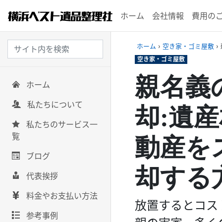
ホーム
会社情報
費用の
ホーム
›
空き家・ゴミ屋敷
›
空き家・ゴミ屋敷
親名義
ホーム
私たちについて
却:遺
私たちのサービス一
覧
動産を
ブログ
却する
代表挨拶
料金やお支払い方法
放置するとコス
参考事例