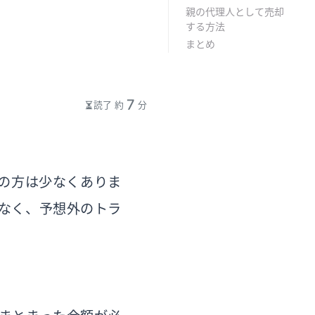
親の代理人として売却
する方法
まとめ
7
読了 約
分
の方は少なくありま
なく、予想外のトラ