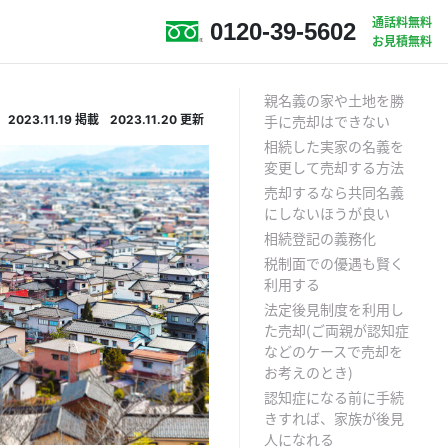
通話料無料
0120-39-5602
お見積無料
親名義の家や土地を勝
2023.11.19
掲載
2023.11.20
更新
手に売却はできない
相続した実家の名義を
変更して売却する方法
売却するなら共同名義
にしないほうが良い
相続登記の義務化
税制面での優遇も賢く
利用する
法定後見制度を利用し
た売却（ご両親が認知症
などのケースで売却を
お考えのとき）
認知症になる前に手続
きすれば、家族が後見
人になれる