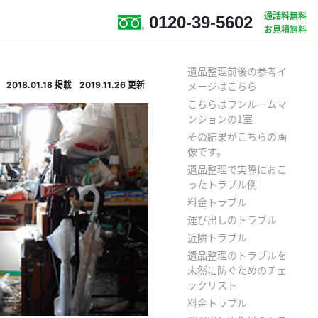
通話料無料
0120-39-5602
お見積無料
遺品整理前後の参考イ
2018.01.18
掲載
2019.11.26
更新
メージはこちら
こちらはワンルームマ
ンションの１室
その結果がこちらの画
像です。
遺品整理で実際におこ
ったトラブル例
料金トラブル
運び出しのトラブル
近隣トラブル
遺品整理のトラブルを
未然に防ぐためのチェ
ックリスト
料金トラブル