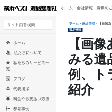
ホーム
会社情報
費用の
ホーム
›
遺品整理
›
【画像あ
遺品整理
【画像
ホーム
私たちについて
みる遺
私たちのサービス一
覧
例、ト
ブログ
紹介
代表挨拶
料金やお支払い方法
参考事例