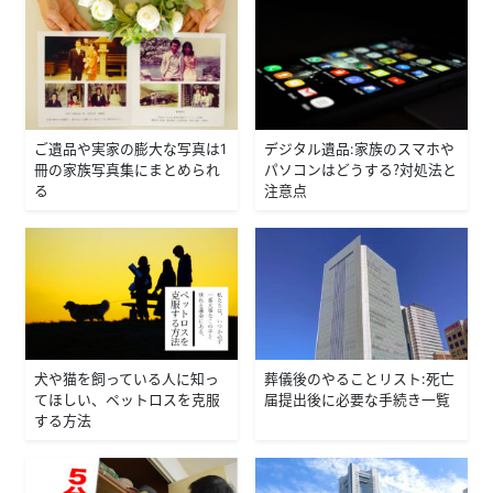
ご遺品や実家の膨大な写真は1
デジタル遺品:家族のスマホや
冊の家族写真集にまとめられ
パソコンはどうする？対処法と
る
注意点
犬や猫を飼っている人に知っ
葬儀後のやることリスト：死亡
てほしい、ペットロスを克服
届提出後に必要な手続き一覧
する方法