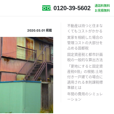
通話料無料
0120-39-5602
お見積無料
不動産は持つと住まな
2020.03.01
掲載
くてもコストがかかる
実家を相続した場合の
管理コストの大部分を
占める固都税
固定資産税と都市計画
税の一般的な算出方法
「更地にすると固定資
産税6倍」の根拠：土地
付き一戸建ての場合に
適用される本則課税標
準額とは
年間の費用のシミュレ
ーション