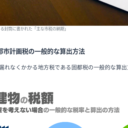
くる封筒に書かれた「主な市税の納期」
都市計画税の一般的な算出方法
漏れなくかかる地方税である固都税の一般的な算出