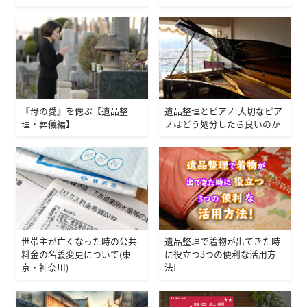
『母の愛』を偲ぶ【遺品整
遺品整理とピアノ：大切なピア
理・葬儀編】
ノはどう処分したら良いのか
世帯主が亡くなった時の公共
遺品整理で着物が出てきた時
料金の名義変更について（東
に役立つ３つの便利な活用方
京・神奈川）
法！