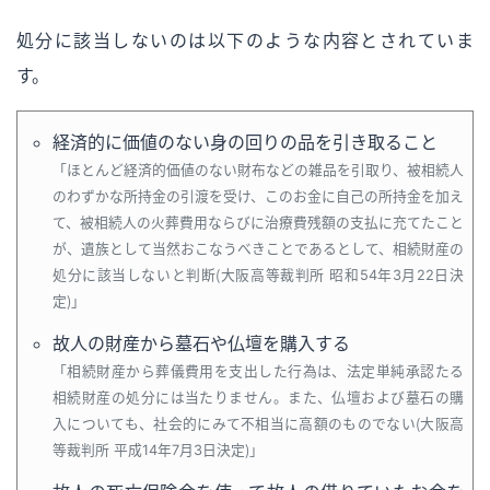
処分に該当しないのは以下のような内容とされていま
す。
経済的に価値のない身の回りの品を引き取ること
ほとんど経済的価値のない財布などの雑品を引取り、被相続人
のわずかな所持金の引渡を受け、このお金に自己の所持金を加え
て、被相続人の火葬費用ならびに治療費残額の支払に充てたこと
が、遺族として当然おこなうべきことであるとして、相続財産の
処分に該当しないと判断（大阪高等裁判所 昭和54年3月22日決
定）
故人の財産から墓石や仏壇を購入する
相続財産から葬儀費用を支出した行為は、法定単純承認たる
相続財産の処分には当たりません。また、仏壇および墓石の購
入についても、社会的にみて不相当に高額のものでない（大阪高
等裁判所 平成14年7月3日決定）