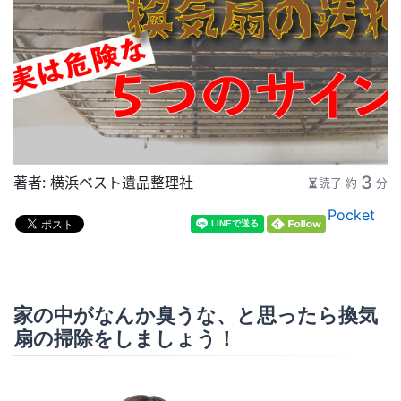
3
著者：
横浜ベスト遺品整理社
読了 約
分
Pocket
家の中がなんか臭うな、と思ったら換気
扇の掃除をしましょう！