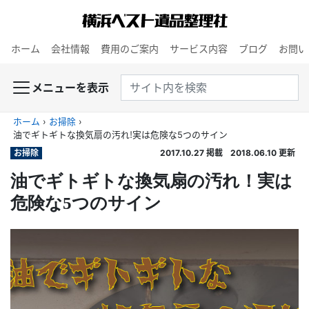
ホーム
会社情報
費用のご案内
サービス内容
ブログ
お問い
メニューを表示
ホーム
›
お掃除
›
油でギトギトな換気扇の汚れ！実は危険な5つのサイン
お掃除
2017.10.27
掲載
2018.06.10
更新
油でギトギトな換気扇の汚れ！実は
危険な5つのサイン