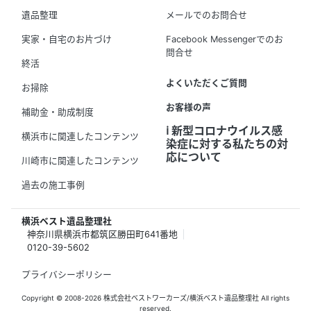
遺品整理
メールでのお問合せ
実家・自宅のお片づけ
Facebook Messengerでのお
問合せ
終活
よくいただくご質問
お掃除
お客様の声
補助金・助成制度
ℹ️ 新型コロナウイルス感
横浜市に関連したコンテンツ
染症に対する私たちの対
応について
川崎市に関連したコンテンツ
過去の施工事例
横浜ベスト遺品整理社
神奈川県横浜市都筑区勝田町641番地
0120-39-5602
プライバシーポリシー
Copyright © 2008-2026 株式会社ベストワーカーズ/横浜ベスト遺品整理社 All rights
reserved.