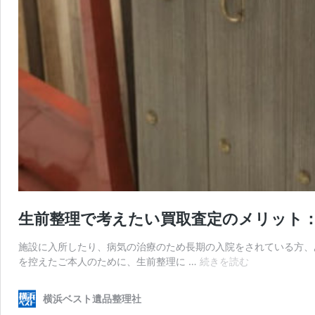
生前整理で考えたい買取査定のメリット
施設に入所したり、病気の治療のため長期の入院をされている方、
生
を控えたご本人のために、生前整理に …
続きを読む
前
整
横浜ベスト遺品整理社
理